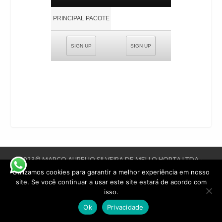
PRINCIPAL PACOTE
SIGN UP
SIGN UP
2023©️ MARCO AURELIO SILVEIRA DE MELLO HORTA LTDA -
CNPJ: 15.137.800/0001-26-TODOS OS DIREITOS RESERVADOS |
Utilizamos cookies para garantir a melhor experiência em nosso
Design por
|
site. Se você continuar a usar este site estará de acordo com
emstudioweb
Políticas de Privacidade
isso.
Ok
Privacidade